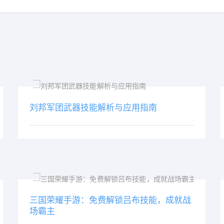
刘邦军团武器技能解析与应用指南
三国荣耀手游：免费解锁吕布技能，成就战
场霸主