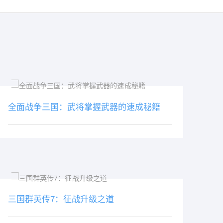
全面战争三国：武将掌握武器的速成秘籍
三国群英传7：征战升级之道