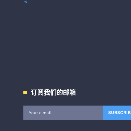
订阅我们的邮箱
SUBSCRIB
Your e-mail