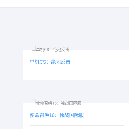
单机CS：绝地反击
使命召唤16：独战国际服